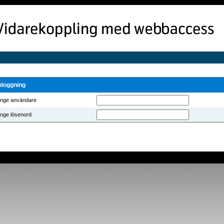
nloggning
nge användare
nge lösenord