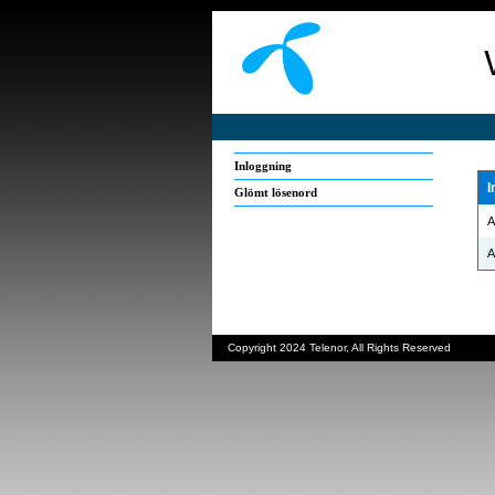
Inloggning
I
Glömt lösenord
A
A
Copyright 2024 Telenor, All Rights Reserved